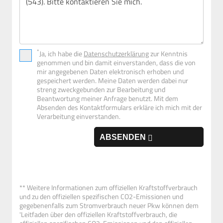
*
Ja, ich habe die
Datenschutzerklärung
zur Kenntnis
genommen und bin damit einverstanden, dass die von
mir angegebenen Daten elektronisch erhoben und
gespeichert werden. Meine Daten werden dabei nur
streng zweckgebunden zur Bearbeitung und
Beantwortung meiner Anfrage benutzt. Mit dem
Absenden des Kontaktformulars erkläre ich mich mit der
Verarbeitung einverstanden.
ABSENDEN
** Weitere Informationen zum offiziellen Kraftstoffverbrauch
und zu den offiziellen spezifischen CO2-Emissionen und
gegebenenfalls zum Stromverbrauch neuer Pkw können dem
'Leitfaden über den offiziellen Kraftstoffverbrauch, die