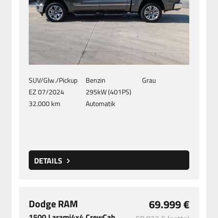
SUV/Glw./Pickup
Benzin
Grau
EZ 07/2024
295kW (401PS)
32.000 km
Automatik
DETAILS
Dodge RAM
69.999 €
1500 Larami4x4 CrewCab