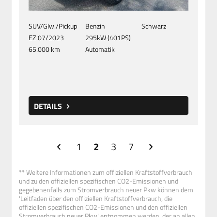
SUV/Glw./Pickup
Benzin
Schwarz
EZ 07/2023
295kW (401PS)
65.000 km
Automatik
DETAILS
1
2
3
7
** Weitere Informationen zum offiziellen Kraftstoffverbrauch
und zu den offiziellen spezifischen CO2-Emissionen und
gegebenenfalls zum Stromverbrauch neuer Pkw können dem
'Leitfaden über den offiziellen Kraftstoffverbrauch, die
offiziellen spezifischen CO2-Emissionen und den offiziellen
Stromverbrauch neuer Pkw' entnommen werden, der an allen