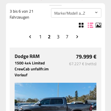
3 bis 6 von 21
Fahrzeugen
1
2
3
7
Dodge RAM
79.999 €
1500 4x4 Limited
67.227 € (netto)
CrewCab unfallfr.im
Vorlauf