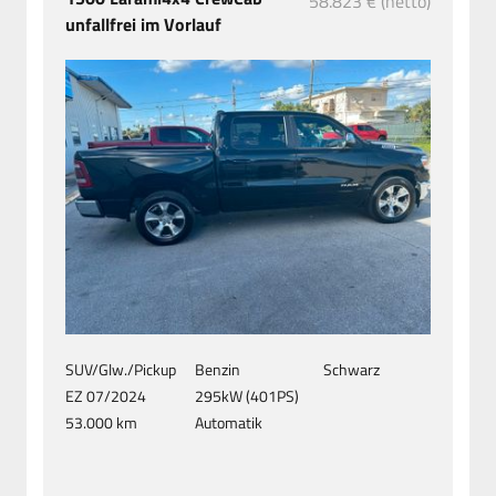
58.823 € (netto)
unfallfrei im Vorlauf
SUV/Glw./Pickup
Benzin
Schwarz
EZ 07/2024
295kW (401PS)
53.000 km
Automatik